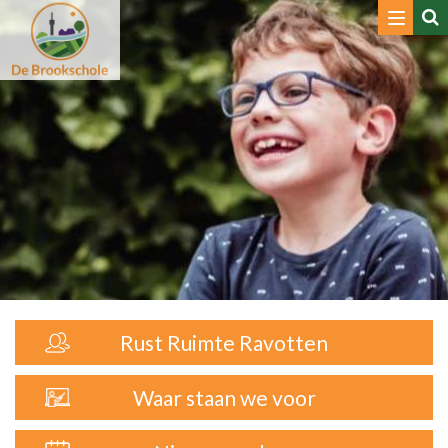
Toggle
navigat
Rust Ruimte Ravotten
Waar staan we voor