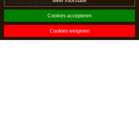
Meer informatie
Contactgegevens
Larenseweg 44
Cookies accepteren
7475 PW Markelo
0547-362723
Cookies weigeren
directie.obsbrookschole@opohvt.nl
Onze collega-scholen
Powered by BasisOnline