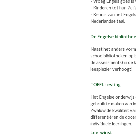
- Vroeg Engels goed is 
- Kinderen tot hun 7e j
- Kennis van het Engels
Nederlandse taal.
De Engelse bibliothe
Naast het anders vormg
schoolbibliotheken op b
de assessments) in de k
leesplezier verhoogt!
TOEFL testing
Het Engelse onderwijs
gebruik te maken van in
Zwaluw de kwaliteit va
differentiëren de doce
individuele leerlingen.
Leerwinst