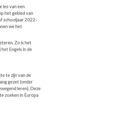
e les van een
op het gebied van
af schooljaar 2022-
unnen we het
teren. Zo is het
 het Engels in de
e te zijn van de
gang gezet (onder
ewegend leren). Deze
 te zoeken in Europa