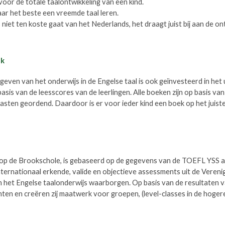
voor de totale taalontwikkeling van een kind.
aar het beste een vreemde taal leren.
 niet ten koste gaat van het Nederlands, het draagt juist bij aan de on
ek
even van het onderwijs in de Engelse taal is ook geïnvesteerd in het 
asis van de leesscores van de leerlingen. Alle boeken zijn op basis van
asten geordend. Daardoor is er voor ieder kind een boek op het juiste
 op de Brookschole, is gebaseerd op de gegevens van de TOEFL YSS 
ternationaal erkende, valide en objectieve assessments uit de Verenig
n het Engelse taalonderwijs waarborgen. Op basis van de resultaten
nten en creëren zij maatwerk voor groepen, (level-classes in de hoger