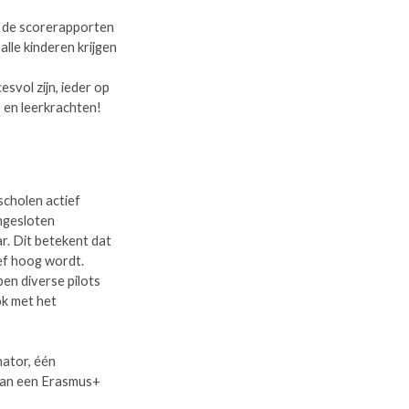
p de scorerapporten
alle kinderen krijgen
esvol zijn, ieder op
, en leerkrachten!
scholen actief
angesloten
ar. Dit betekent dat
ef hoog wordt.
en diverse pilots
ok met het
nator, één
aan een Erasmus+