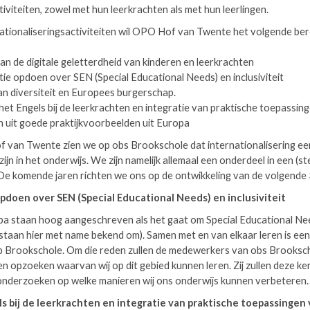
tiviteiten, zowel met hun leerkrachten als met hun leerlingen.
ationaliseringsactiviteiten wil OPO Hof van Twente het volgende ber
 de digitale geletterdheid van kinderen en leerkrachten
e opdoen over SEN (Special Educational Needs) en inclusiviteit
diversiteit en Europees burgerschap.
 Engels bij de leerkrachten en integratie van praktische toepassin
uit goede praktijkvoorbeelden uit Europa
 van Twente zien we op obs Brookschole dat internationalisering een
jn in het onderwijs. We zijn namelijk allemaal een onderdeel in een (s
 De komende jaren richten we ons op de ontwikkeling van de volgende
opdoen over SEN (Special Educational Needs) en inclusiviteit
pa staan hoog aangeschreven als het gaat om Special Educational Ne
taan hier met name bekend om). Samen met en van elkaar leren is een b
op Brookschole. Om die reden zullen de medewerkers van obs Brooks
n opzoeken waarvan wij op dit gebied kunnen leren. Zij zullen deze ke
 onderzoeken op welke manieren wij ons onderwijs kunnen verbetere
s bij de leerkrachten en integratie van praktische toepassingen