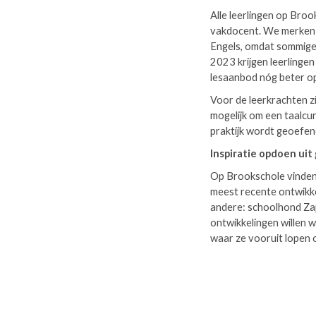
Alle leerlingen op Broo
vakdocent. We merken d
Engels, omdat sommige 
2023 krijgen leerlinge
lesaanbod nóg beter op
Voor de leerkrachten zi
mogelijk om een taalcur
praktijk wordt geoefe
Inspiratie opdoen uit
Op Brookschole vinden 
meest recente ontwikke
andere: schoolhond Zap
ontwikkelingen willen 
waar ze vooruit lopen 