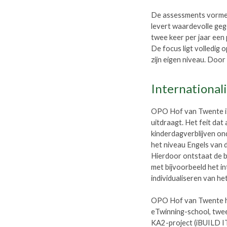
De assessments vormen
levert waardevolle gege
twee keer per jaar een 
De focus ligt volledig o
zijn eigen niveau. Door
International
OPO Hof van Twente is 
uitdraagt. Het feit dat
kinderdagverblijven ond
het niveau Engels van 
Hierdoor ontstaat de b
met bijvoorbeeld het i
individualiseren van he
OPO Hof van Twente hee
eTwinning-school, twe
KA2-project (iBUILD IT