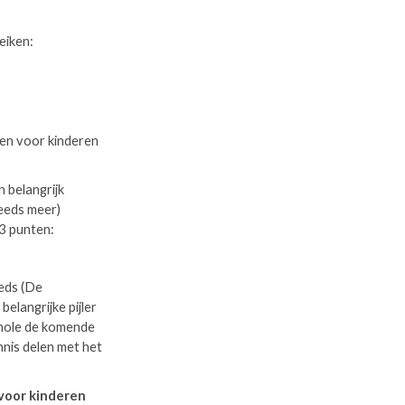
eiken:
gen voor kinderen
 belangrijk
teeds meer)
 3 punten:
eds (De
elangrijke pijler
chole de komende
nnis delen met het
n.
 voor kinderen