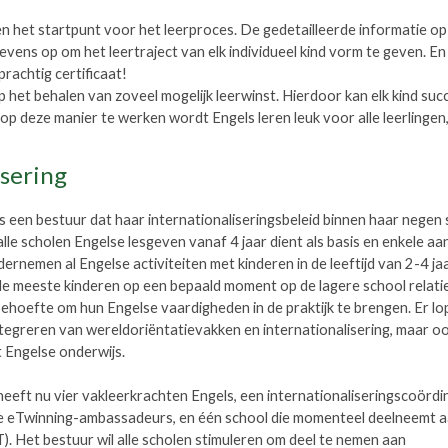
 het startpunt voor het leerproces. De gedetailleerde informatie o
vens op om het leertraject van elk individueel kind vorm te geven. En 
prachtig certificaat!
p het behalen van zoveel mogelijk leerwinst. Hierdoor kan elk kind succ
 op deze manier te werken wordt Engels leren leuk voor alle leerlingen
isering
een bestuur dat haar internationaliseringsbeleid binnen haar negen 
 alle scholen Engelse lesgeven vanaf 4 jaar dient als basis en enkele a
ernemen al Engelse activiteiten met kinderen in de leeftijd van 2-4 ja
de meeste kinderen op een bepaald moment op de lagere school relati
ehoefte om hun Engelse vaardigheden in de praktijk te brengen. Er lop
ntegreren van wereldoriëntatievakken en internationalisering, maar o
t Engelse onderwijs.
ft nu vier vakleerkrachten Engels, een internationaliseringscoördi
e eTwinning-ambassadeurs, en één school die momenteel deelneemt 
). Het bestuur wil alle scholen stimuleren om deel te nemen aan