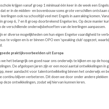
kschole krijgen vanaf groep 1 minimaal één keer in de week een Engels
at er in de midden- en bovenbouw soms grote verschillen ontstaan 
leerlingen ook na schooltijd veel met Engels in aanraking komen. Van
n in groep 6, 7 en 8 groep doorbrekend Engelse les. Op deze manier k
 de verschillende onderwijsbehoeften van de leerlingen aanpassen.
jn er diverse mogelijkheden om hun eigen Engelse vaardigheid te verbe
sus te volgen en is er binnen OPO een 'speaking club' opgezet, waarbij
nd.
 goede praktijkvoorbeelden uit Europa
we het belangrijk om goed naar ons onderwijs te kijken en op de hoogt
lingen. De afgelopen jaren zijn er een mooi aantal ontwikkelingen in 
p, meer aandacht voor talentontwikkeling binnen het onderwijs en b
we continu blijven verbeteren. Dit doen we door onder andere plekken
op deze ontwikkelingen, zodat wij hiervan kunnen leren.