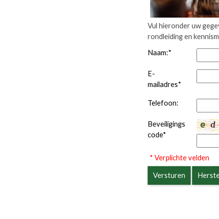
Vul hieronder uw gege
rondleiding en kennis
Naam:
*
E-
mailadres
*
Telefoon:
Beveiligings
code
*
* Verplichte velden
Versturen
Herste