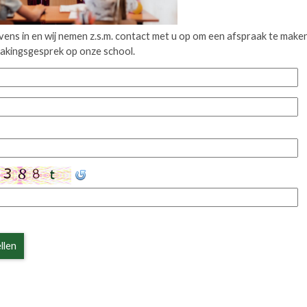
vens in en wij nemen z.s.m. contact met u op om een afspraak te make
makingsgesprek op onze school.
llen